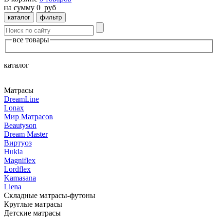
на сумму
0
руб
каталог
фильтр
все товары
каталог
Матрасы
DreamLine
Lonax
Мир Mатрасов
Beautyson
Dream Master
Виртуоз
Hukla
Magniflex
Lordflex
Kamasana
Liena
Складные матрасы-футоны
Круглые матрасы
Детские матрасы