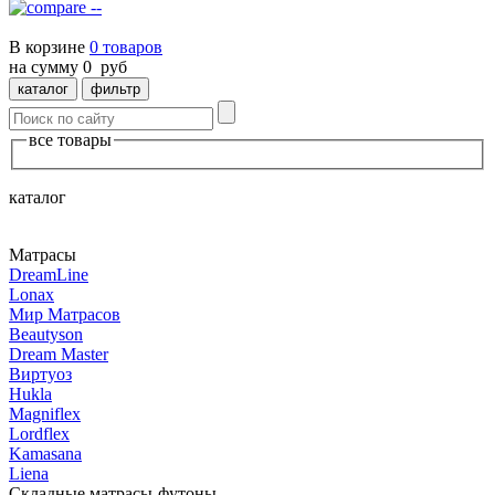
--
В корзине
0
товаров
на сумму
0
руб
каталог
фильтр
все товары
каталог
Матрасы
DreamLine
Lonax
Мир Mатрасов
Beautyson
Dream Master
Виртуоз
Hukla
Magniflex
Lordflex
Kamasana
Liena
Складные матрасы-футоны