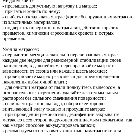
Не допускается:
- превышать допустимую нагрузку на матрас;
- прыгать и ходить по нему;
- сгибать и складывать матрас (кроме беспружинных матрасов
из эластичных материалов);
- подвергать поверхность матраса воздействию горячих
предметов, химически агрессивных средств и острых
предметов.
Уход за матрасом:
- первые три месяца желательно переворачивать матрас
каждые две недели для равномерной стабилизации слоев
наполнения, в дальнейшем, переворачивайте матрас в
зависимости от сезона или каждые шесть месяцев;
- проветривайте матрас раз в месяц для предотвращения
накопления избыточной влаги;
- для очистки матраса от пыли пользуйтесь пылесосом, а
незначительные загрязнения удаляйте легким мыльным
раствором без сильного смачивания поверхности;
- если на матрас попала вода, соберите ее хорошо
впитывающей влагу тканью и просушите матрас;
- при проведении ремонта или дезинфекции закрывайте
матрас со всех сторон воздухонепроницаемым покрытием, так
как матрас способен аккумулировать запахи;
- рекомендуем использовать защитные наматрасники для