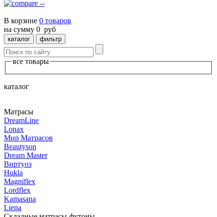
--
В корзине
0
товаров
на сумму
0
руб
каталог
фильтр
все товары
каталог
Матрасы
DreamLine
Lonax
Мир Mатрасов
Beautyson
Dream Master
Виртуоз
Hukla
Magniflex
Lordflex
Kamasana
Liena
Складные матрасы-футоны