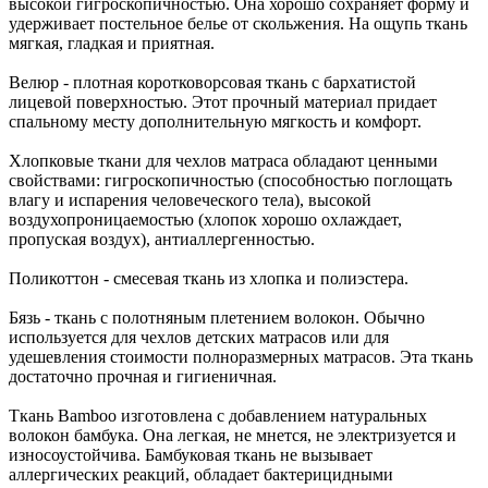
высокой гигроскопичностью. Она хорошо сохраняет форму и
удерживает постельное белье от скольжения. На ощупь ткань
мягкая, гладкая и приятная.
Велюр - плотная коротковорсовая ткань с бархатистой
лицевой поверхностью. Этот прочный материал придает
спальному месту дополнительную мягкость и комфорт.
Хлопковые ткани для чехлов матраса обладают ценными
свойствами: гигроскопичностью (способностью поглощать
влагу и испарения человеческого тела), высокой
воздухопроницаемостью (хлопок хорошо охлаждает,
пропуская воздух), антиаллергенностью.
Поликоттон - смесевая ткань из хлопка и полиэстера.
Бязь - ткань с полотняным плетением волокон. Обычно
используется для чехлов детских матрасов или для
удешевления стоимости полноразмерных матрасов. Эта ткань
достаточно прочная и гигиеничная.
Ткань Bamboo изготовлена с добавлением натуральных
волокон бамбука. Она легкая, не мнется, не электризуется и
износоустойчива. Бамбуковая ткань не вызывает
аллергических реакций, обладает бактерицидными