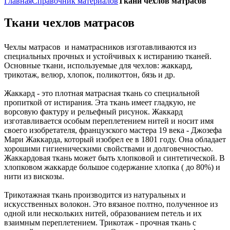
Главная
Справочник материалов
Ткани чехлов матрасов
Ткани чехлов матрасов
Чехлы матрасов и наматрасников изготавливаются из
специальных прочных и устойчивых к истиранию тканей.
Основные ткани, используемые для чехлов: жаккард,
трикотаж, велюр, хлопок, поликоттон, бязь и др.
Жаккард - это плотная матрасная ткань со специальной
пропиткой от истирания. Эта ткань имеет гладкую, не
ворсовую фактуру и рельефный рисунок. Жаккард
изготавливается особым переплетением нитей и носит имя
своего изобретателя, французского мастера 19 века - Джозефа
Мари Жаккарда, который изобрел ее в 1801 году. Она обладает
хорошими гигиеническими свойствами и долговечностью.
Жаккардовая ткань может быть хлопковой и синтетической. В
хлопковом жаккарде большое содержание хлопка ( до 80%) и
нити из вискозы.
Трикотажная ткань производится из натуральных и
искусственных волокон. Это вязаное полтно, полученное из
одной или нескольких нитей, образованием петель и их
взаимным переплетением. Трикотаж - прочная ткань с