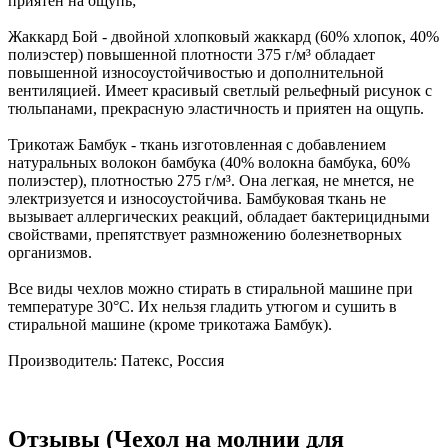
приятен на ощупь;
Жаккард Бой - двойной хлопковый жаккард (60% хлопок, 40%
полиэстер) повышенной плотности 375 г/м³ обладает
повышенной износоустойчивостью и дополнительной
вентиляцией. Имеет красивый светлый рельефный рисунок с
тюльпанами, прекрасную эластичность и приятен на ощупь.
Трикотаж Бамбук - ткань изготовленная с добавлением
натуральных волокон бамбука (40% волокна бамбука, 60%
полиэстер), плотностью 275 г/м³. Она легкая, не мнется, не
электризуется и износоустойчива. Бамбуковая ткань не
вызывает аллергических реакций, обладает бактерицидными
свойствами, препятствует размножению болезнетворных
организмов.
Все виды чехлов можно стирать в стиральной машине при
температуре 30°С. Их нельзя гладить утюгом и сушить в
стиральной машине (кроме трикотажа Бамбук).
Производитель: Патекс, Россия
Отзывы (Чехол на молнии для