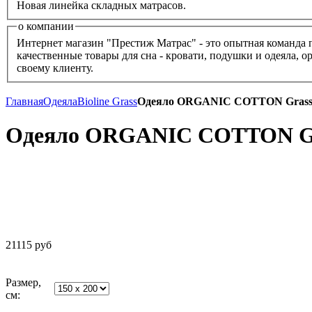
Новая линейка складных матрасов.
о компании
Интернет магазин "Престиж Матрас" - это опытная команда 
качественные товары для сна - кровати, подушки и одеяла, 
своему клиенту.
Главная
Одеяла
Bioline Grass
Одеяло ORGANIC COTTON Grass 
Одеяло ORGANIC COTTON Gr
21115
руб
Размер,
см: