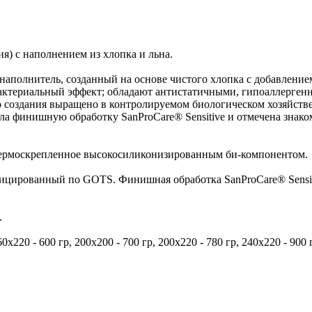
) с наполнением из хлопка и льна.
наполнитель, созданный на основе чистого хлопка с добавление
актериальный эффект; обладают антистатичными, гипоаллерген
о создания выращено в контролируемом биологическом хозяйстве,
 финишную обработку SanProCare® Sensitive и отмечена знаком 
 термоскрепленное высокосиликонизированным би-компонентом.
ицированный по GOTS. Финишная обработка SanProCare® Sensitiv
.
х220 - 600 гр, 200х200 - 700 гр, 200х220 - 780 гр, 240х220 - 900 г