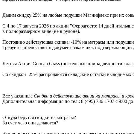
Дадим скидку 25% на любые подушки Магнифлекс при их совме
С 4 по 17 августа 2026 по акции "Феррагосто: 14 дней итальян
в полноразмерном виде (не в рулоне).
Постоянно действующая скидка: -10% на матрасы или подушки в
Требуется предоставить документ заказчика, подтверждающий 
Летняя Акция German Grass (постельные принадлежности кла
Со скидкой -25% распродаются складские остатки выводимых с
Все указанные
Скидки и действующие акции на матрасы и кро
Дополнительная информация по тел.: 8 (495) 786-1707 с 9:00 до 
Откуда берутся скидки на матрасы?
За счет чего они делаются?
Эти вопросы часто задают посетители нашего интернет-магази