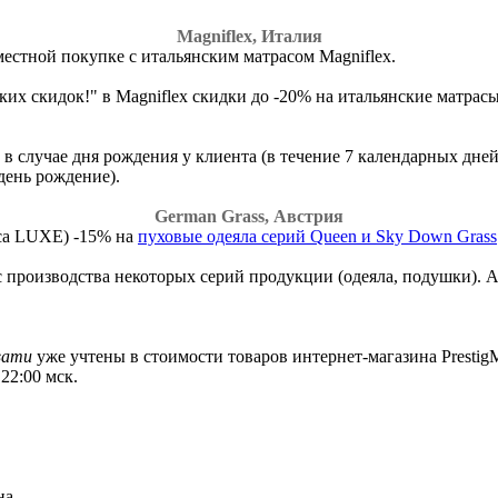
Magniflex, Италия
стной покупке с итальянским матрасом Magniflex.
ских скидок!" в Magniflex скидки до -20% на итальянские матра
 случае дня рождения у клиента (в течение 7 календарных дней
день рождение).
German Grass, Австрия
сса LUXE) -15% на
пуховые одеяла серий Queen и Sky Down Grass
 производства некоторых серий продукции (одеяла, подушки). 
вати
уже учтены в стоимости товаров интернет-магазина PrestigMa
22:00 мск.
на.