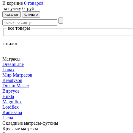
В корзине
0
товаров
на сумму
0
руб
каталог
фильтр
все товары
каталог
Матрасы
DreamLine
Lonax
Мир Mатрасов
Beautyson
Dream Master
Виртуоз
Hukla
Magniflex
Lordflex
Kamasana
Liena
Складные матрасы-футоны
Круглые матрасы