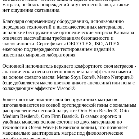
матраса, не боясь повреждений внутреннего блока, а также
нет ощущения скатывания.
Благодаря современному оборудованию, использованию
передовых технологий и высокачественных материалов,
испанские беспружинные ортопедические матрасы Kamasana
отвечают высочайшим требованиям безопасности и
экологичности. Сертификаты OECO TEX, ISO, AITEX
ежегодно подтверждаются тестированием изделий в
известных мировых лабораториях.
Основной наполнитель верхнего комфортного слоя матрасов -
анатомическая пена из пенополиуретана с эффектом памяти
на основе соевого масла: Memo Soya Ikon®, Memo Neropure®
(еще добавляется масло цветков дикого апельсина) или пена с
охлаждающим эффектом Viscool®.
Более плотные нижние слои беспружинных матрасов
изготавливаются из соевой ортопедической пены с зональным
распределением весовой нагрузки: Orto Firm Resilen®, Orto
Medium Resilen®, Orto Firm Bassic®. В самых дорогих и
удобных моделях основа состоит из двух материалов по
технологии Ocean Wave (Океанской волны), что позволяет
максимально адаптировать матрас под физиологические
изгибы тела человека.