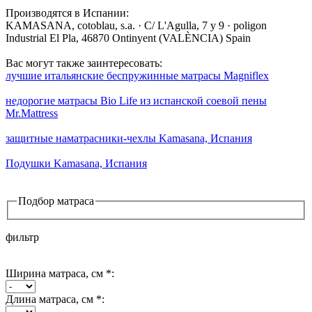
Производятся в Испании:
KAMASANA, cotoblau, s.a. · C/ L'Agulla, 7 y 9 · poligon
Industrial El Pla, 46870 Ontinyent (VALÈNCIA) Spain
Вас могут также заинтересовать:
лучшие итальянские беспружинные матрасы Magniflex
недорогие матрасы Bio Life из испанской соевой пены
Mr.Mattress
защитные наматрасники-чехлы Kamasana, Испания
Подушки Kamasana, Испания
Подбор матраса
фильтр
Ширина матраса, см *:
Длина матраса, см *: