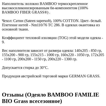
Наполнитель: волокно BAMBOO термоскрепленное
высокосиликонизированным би-компонентом (100%
BAMBOO FIBER GRASS®) .
Чехол: Сатин (Sateen supersoft), 100% COTТON. Цвет- белый.
Плетение нитей - Nm110/76 TC 286. В одеялах окантовка из
основной ткани.
Коэффициент тепловой изоляции (TOG) этой модели одеяла -
9.
Вес наполнителя зависит от размера одеяла: 140х205 - 850 гр,
155х200 - 900 гр, 155х215 - 1000 гр, 160х220 - 1050 гр, 172х205
- 1100 гр, 200х200 - 1150 гр, 200х220 - 1300 гр.
Допускается стирка до 30°С.
Продукция австрийской торговой марки GERMAN GRASS.
Отзывы (Одеяло BAMBOO FAMILIE
BIO Grass всесезонное)