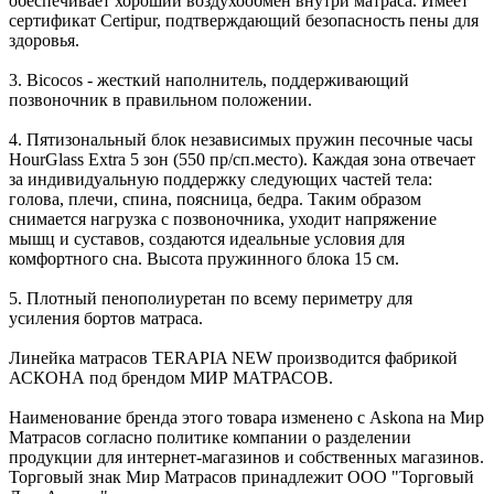
обеспечивает хороший воздухообмен внутри матраса. Имеет
сертификат Certipur, подтверждающий безопасность пены для
здоровья.
3. Bicocos - жесткий наполнитель, поддерживающий
позвоночник в правильном положении.
4. Пятизональный блок независимых пружин песочные часы
HourGlass Extra 5 зон (550 пр/сп.место). Каждая зона отвечает
за индивидуальную поддержку следующих частей тела:
голова, плечи, спина, поясница, бедра. Таким образом
снимается нагрузка с позвоночника, уходит напряжение
мышц и суставов, создаются идеальные условия для
комфортного сна. Высота пружинного блока 15 см.
5. Плотный пенополиуретан по всему периметру для
усиления бортов матраса.
Линейка матрасов TERAPIA NEW производится фабрикой
АСКОНА под брендом МИР МАТРАСОВ.
Наименование бренда этого товара изменено с Askona на Мир
Матрасов согласно политике компании о разделении
продукции для интернет-магазинов и собственных магазинов.
Торговый знак Мир Матрасов принадлежит ООО "Торговый