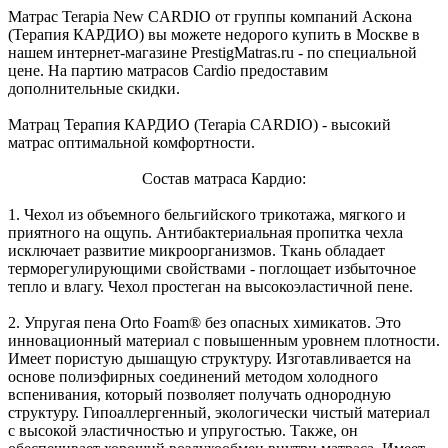
Матрас Terapia New CARDIO от группы компаний Аскона
(Терапия КАРДИО) вы можете недорого купить в Москве в
нашем интернет-магазине PrestigMatras.ru - по специальной
цене. На партию матрасов Cardio предоставим
дополнительные скидки.
Матрац Терапия КАРДИО (Terapia CARDIO) - высокий
матрас оптимальной комфортности.
Состав матраса Кардио:
1. Чехол из объемного бельгийского трикотажа, мягкого и
приятного на ощупь. Антибактериальная пропитка чехла
исключает развитие микроорганизмов. Ткань обладает
терморегулирующими свойствами - поглощает избыточное
тепло и влагу. Чехол простеган на высокоэластичной пене.
2. Упругая пена Orto Foam® без опасных химикатов. Это
инновационный материал с повышенным уровнем плотности.
Имеет пористую дышащую структуру. Изготавливается на
основе полиэфирных соединений методом холодного
вспенивания, который позволяет получать однородную
структуру. Гипоаллергенный, экологически чистый материал
с высокой эластичностью и упругостью. Также, он