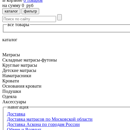
В корзине
0
товаров
на сумму
0
руб
каталог
фильтр
все товары
каталог
Матрасы
Складные матрасы-футоны
Круглые матрасы
Детские матрасы
Наматрасники
Кровати
Основания кровати
Подушки
Одеяла
Аксессуары
навигация
Доставка
Доставка матрасов по Московской области
Доставка Аскона по городам России
Обмен и Возврат