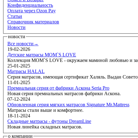
Конфиденциальность
Оплата через Ozon Pay
Статьи
Справочник материалов
Новости
новости
Все новости→
19-02-2026
Детские матрасы MOM`S LOVE
Коллекция MOM`S LOVE - окружаем маминой любовью и забо
25-01-2025
Матрасы HALAL
Серия матрасов, имеющая сертификат Халяль. Выдан Совето
11-01-2025
Премиальная серия от фабрики Аскона Seria Pro
Новая серия премиальных матрасов фабрики Аскона.
07-12-2024
Обновленная серия мягких матрасов Signature Mr.Mattress
Матрасы стали выше и комфортнее.
18-11-2024
Складные матрасы - футоны DreamLine
Новая линейка складных матрасов.
о компании