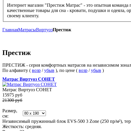
Интернет магазин "Престиж Матрас" - это опытная команда 
качественные товары для сна - кровати, подушки и одеяла, 
своему клиенту.
Главная
Матрасы
Виртуоз
Престиж
Престиж
ПРЕСТИЖ - серия комфортных матрасов на независимом зональ
По алфавиту (
возр
/
убыв
), по цене (
возр
/
убыв
)
Матрас Виртуоз СОНЕТ
Матрас Виртуоз СОНЕТ
15975
руб
21300 руб
Размер,
см:
Независимый пружинный блок EVS-500 3 Zone (250 пр/м²), термо
Жесткость: средняя.